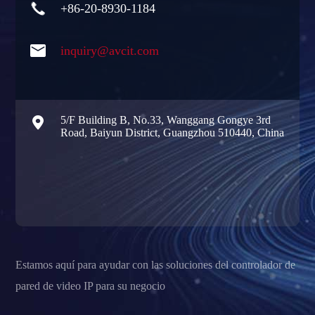

+86-20-8930-1184

inquiry@avcit.com

5/F Building B, No.33, Wanggang Gongye 3rd
Road, Baiyun District, Guangzhou 510440, China
Estamos aquí para ayudar con las soluciones del controlador de
pared de video IP para su negocio