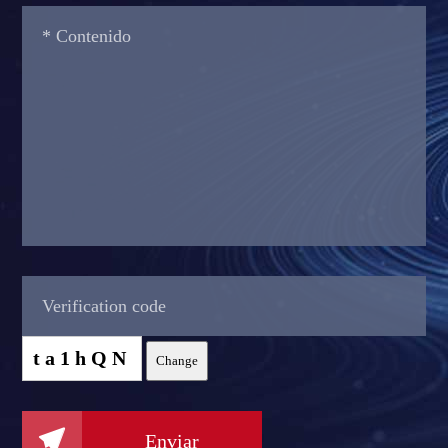
ta1hQN
Change

Enviar