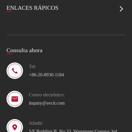
ENLACES RÁPICOS

Consulta ahora
Tel:

+86-20-8930-1184
Correo electrónico:

inquiry@avcit.com
Añadir:

5/F Building B, No.33, Wanggang Gongye 3rd