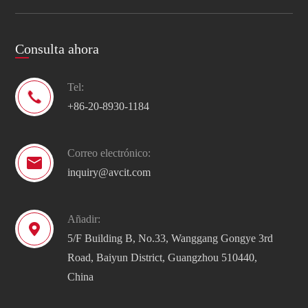
Consulta ahora
Tel:

+86-20-8930-1184
Correo electrónico:

inquiry@avcit.com
Añadir:

5/F Building B, No.33, Wanggang Gongye 3rd
Road, Baiyun District, Guangzhou 510440,
China