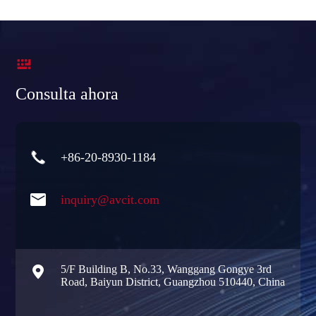

Consulta ahora

+86-20-8930-1184

inquiry@avcit.com

5/F Building B, No.33, Wanggang Gongye 3rd
Road, Baiyun District, Guangzhou 510440, China