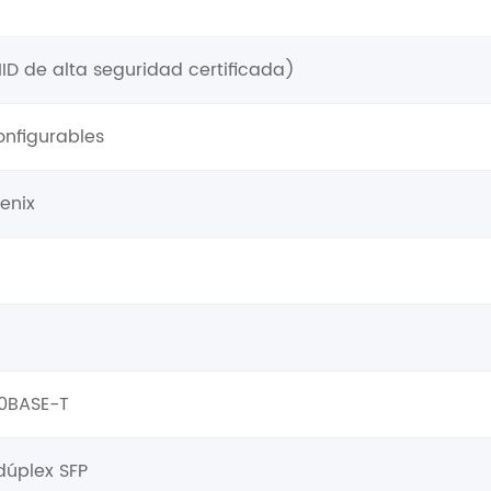
HID de alta seguridad certificada)
onfigurables
oenix
00BASE-T
dúplex SFP