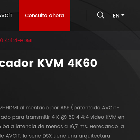

EN
AVCiT
Consulta ahora
0 4:4:4-HDMI
icador KVM 4K60
VM-HDMI alimentado por ASE (patentado AVCiT-
ñado para transmitir 4 K @ 60 4:4:4 vídeo KVM en
baja latencia de menos a 16,7 ms. Heredando la
e AVCIT, la serie DSX tiene una arquitectura