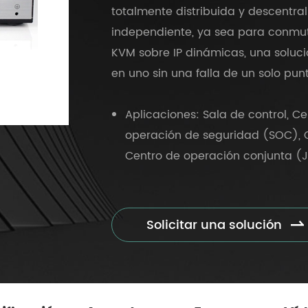
totalmente distribuida y descentral
independiente, ya sea para conmuta
KVM sobre IP dinámicas, una solu
en uno sin una falla de un solo punt
Aplicaciones: Sala de control, C
operación de seguridad (SOC), 
Centro de operación conjunta (
centro de operaciones de tráfico 
Industrias: Gobierno, Seguridad P
Públicos, Petróleo y Gas, Transpo
Solicitar una solución

Ciudad Inteligente, Radiodifusión