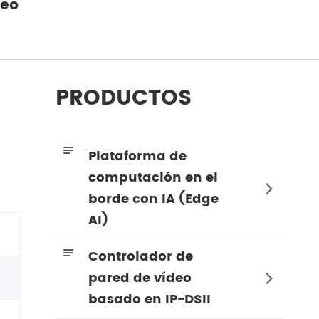
deo
PRODUCTOS

Plataforma de
computación en el

borde con IA (Edge
AI)

Controlador de
pared de vídeo

basado en IP-DSII
Decodificador de videowall 2K (HDMI DVI)
Decodificador de videowall HDMI 4K
Decodificador de videowall 4K HDMI DVI