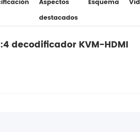
ificación
Aspectos
Esquema
Ví
destacados
4:4 decodificador KVM-HDMI