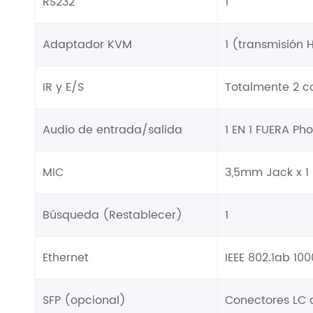
RS232
1
Adaptador KVM
1 (transmisión 
IR y E/S
Totalmente 2 c
Audio de entrada/salida
1 EN 1 FUERA Ph
MIC
3,5mm Jack x 1
Búsqueda (Restablecer)
1
Ethernet
IEEE 802.1ab 10
SFP (opcional)
Conectores LC 