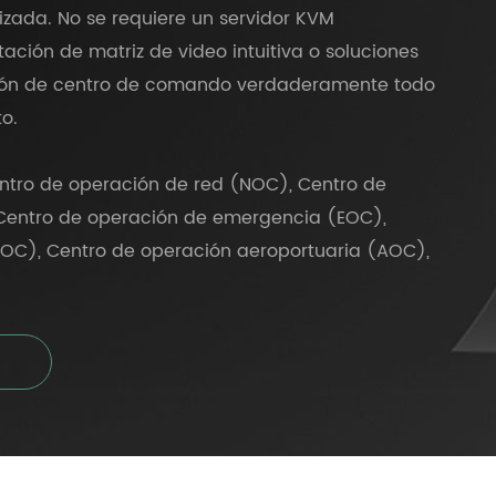
izada. No se requiere un servidor KVM
ción de matriz de video intuitiva o soluciones
ción de centro de comando verdaderamente todo
o.
entro de operación de red (NOC), Centro de
Centro de operación de emergencia (EOC),
JOC), Centro de operación aeroportuaria (AOC),
(TOC), sala de juntas, sala de reuniones, etc.
ública, Finanzas, Telecomm, Energía y Servicios
rte, Aviación, Militar y Defensa, Fuerza Armada,
, Puerto Marítimo, Offshore, empresa etc.