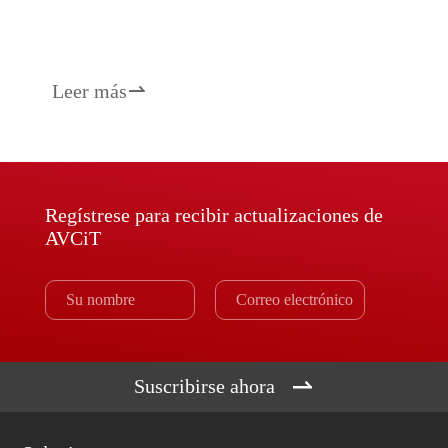
Leer más

Regístrese para recibir actualizaciones de
AVCiT

Suscribirse ahora