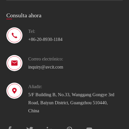
Consulta ahora
Tel:

+86-20-8930-1184
Correo electrónico:

inquiry@avcit.com
Añadir:

5/F Building B, No.33, Wanggang Gongye 3rd
Road, Baiyun District, Guangzhou 510440,
China