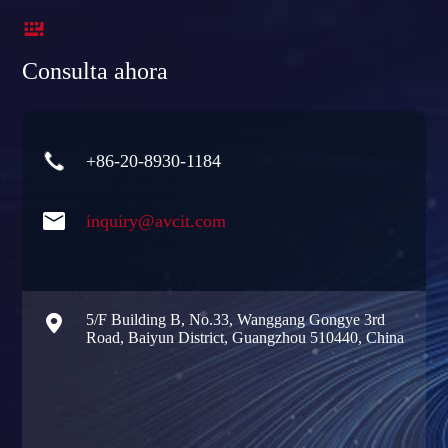

Consulta ahora

+86-20-8930-1184

inquiry@avcit.com

5/F Building B, No.33, Wanggang Gongye 3rd
Road, Baiyun District, Guangzhou 510440, China