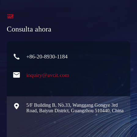

Consulta ahora

+86-20-8930-1184

inquiry@avcit.com

5/F Building B, No.33, Wanggang Gongye 3rd
Road, Baiyun District, Guangzhou 510440, China