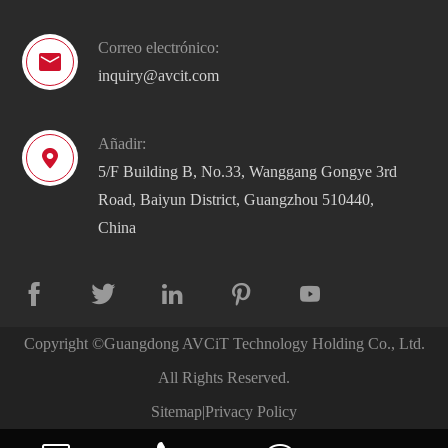
Correo electrónico:

inquiry@avcit.com
Añadir:

5/F Building B, No.33, Wanggang Gongye 3rd
Road, Baiyun District, Guangzhou 510440,
China





Copyright ©
Guangdong AVCiT Technology Holding Co., Ltd.
All Rights Reserved.
Sitemap
|
Privacy Policy