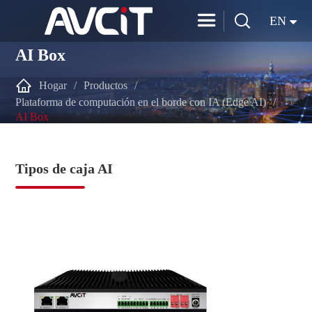


EN
AI Box

Hogar
Productos
Plataforma de computación en el borde con IA (Edge AI)
AI Box
Tipos de caja AI