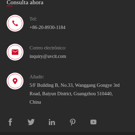
Consulta ahora
Tel:

+86-20-8930-1184
Correo electrónico:

inquiry@avcit.com
Añadir:

5/F Building B, No.33, Wanggang Gongye 3rd
Road, Baiyun District, Guangzhou 510440,
China




