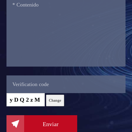
yDQ2zM
Change

Enviar