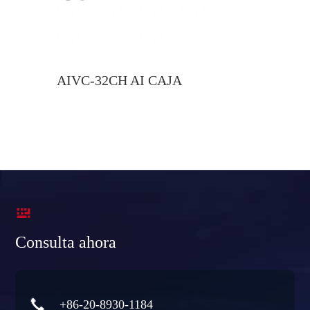
AIVC-32CH AI CAJA

Consulta ahora

+86-20-8930-1184